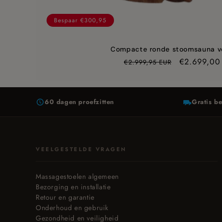
Bespaar €300,95
Compacte ronde stoomsauna vo
Prijs
Aanbieding
€2.699,00
€2.999,95 EUR
60 dagen proefzitten
Gratis be
VEELGESTELDE VRAGEN
Massagestoelen algemeen
Bezorging en installatie
Retour en garantie
Onderhoud en gebruik
Gezondheid en veiligheid