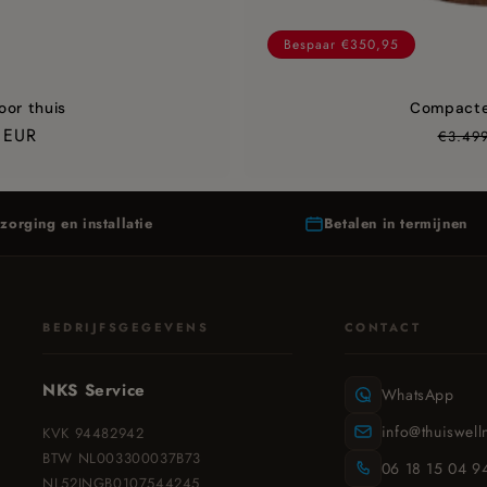
Bespaar €350,95
or thuis
Compacte 
sprijs
 EUR
Prijs
€3.499
zorging en installatie
Betalen in termijnen
BEDRIJFSGEGEVENS
CONTACT
NKS Service
WhatsApp
info@thuiswell
KVK 94482942
BTW NL003300037B73
06 18 15 04 9
NL52INGB0107544245