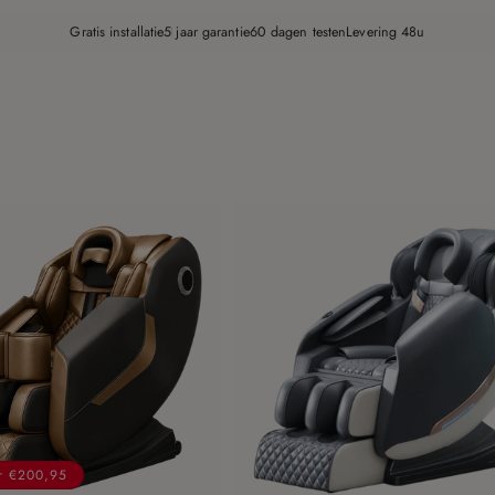
Gratis installatie
5 jaar garantie
60 dagen testen
Levering 48u
r €200,95