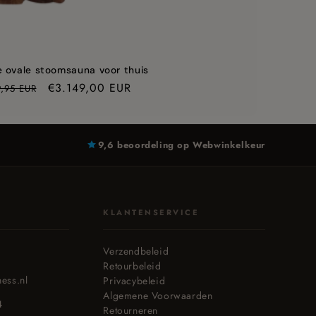
ovale stoomsauna voor thuis
Aanbiedingsprijs
€3.149,00 EUR
,95 EUR
9,6 beoordeling op Webwinkelkeur
KLANTENSERVICE
Verzendbeleid
Retourbeleid
ness.nl
Privacybeleid
Algemene Voorwaarden
4
Retourneren