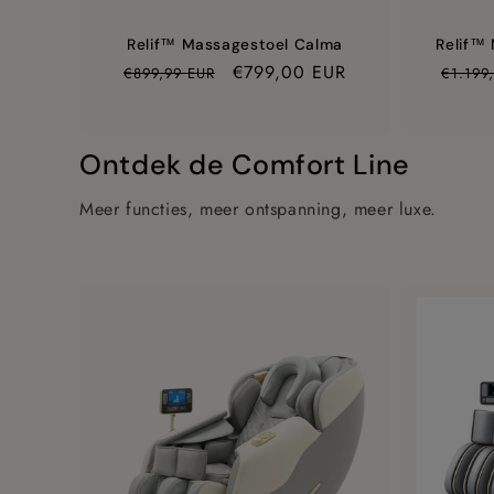
Relif™ Massagestoel Calma
Relif™
Prijs
Aanbiedingsprijs
€799,00 EUR
Prijs
€899,99 EUR
€1.199
Ontdek de Comfort Line
Meer functies, meer ontspanning, meer luxe.