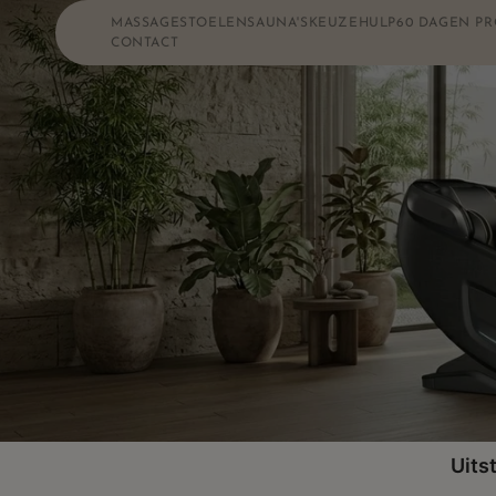
Meteen
naar de
MASSAGESTOELEN
SAUNA'S
KEUZEHULP
60 DAGEN PR
content
CONTACT