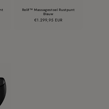
nt
Relif™ Massagestoel Rustpunt
Blauw
Prijs
€1.299,95 EUR