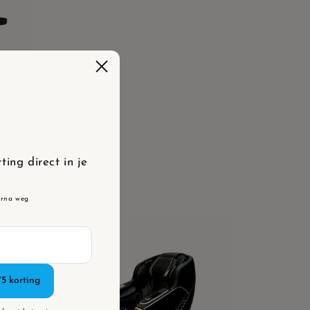
wart
ing direct in je
arna weg