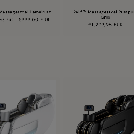
 Massagestoel Hemelrust
Relif™ Massagestoel Rustpu
Grijs
Aanbiedingsprijs
€999,00 EUR
,95 EUR
Prijs
€1.299,95 EUR