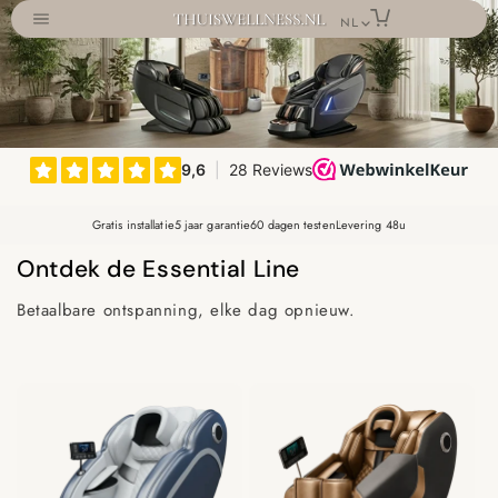
Meteen
naar de
NL
MASSAGESTOELEN
content
SAUNA'S
KEUZEHULP
60 DAGEN PROEFZITTEN
CONTACT
ZOEK
ACCOUNT
Gratis installatie
5 jaar garantie
60 dagen testen
Levering 48u
Ontdek de Essential Line
Betaalbare ontspanning, elke dag opnieuw.