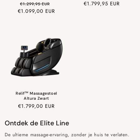
Prijs
Aanbiedingsprijs
Prijs
€1.799,95 EUR
€1.299,95 EUR
€1.099,00 EUR
Relif™ Massagestoel
Altura Zwart
Prijs
€1.799,00 EUR
Ontdek de Elite Line
De ultieme massage-ervaring, zonder je huis te verlaten.