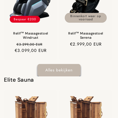
Binnen
48 uur
geleverd -
5 jaar
garantie -
60 dagen
proefzitten
Binnenkort weer op
Bespaar €200
voorraad
Relif™ Massagestoel
Relif™ Massagestoel
Windrust
Serena
Prijs
Aanbiedingsprijs
Prijs
€2.999,00 EUR
€3.299,00 EUR
€3.099,00 EUR
Alles bekijken
Elite Sauna