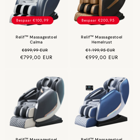
Bespaar €100,99
Bespaar €200,95
Relif™ Massagestoel
Relif™ Massagestoel
Calma
Hemelrust
Prijs
Aanbiedingsprijs
Prijs
Aanbiedi
€899,99 EUR
€1.199,95 EUR
€799,00 EUR
€999,00 EUR
Relif™ Massagestoel
Relif™ Massagestoel