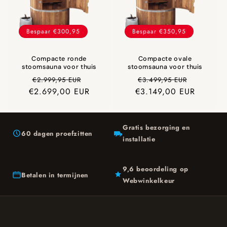
Bespaar €300,95
Bespaar €350,95
Compacte ronde
Compacte ovale
stoomsauna voor thuis
stoomsauna voor thuis
Prijs
Aanbiedingsprijs
Prijs
Aanbiedi
€2.999,95 EUR
€3.499,95 EUR
€2.699,00 EUR
€3.149,00 EUR
Gratis bezorging en
60 dagen proefzitten
installatie
9,6 beoordeling op
Betalen in termijnen
Webwinkelkeur