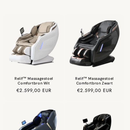
Ontvang jouw €75 korting direct in je
inbox
Nog 23 codes, daarna weg
Relif™ Massagestoel
Relif™ Massagestoel
Comfortbron Wit
Comfortbron Zwart
Prijs
€2.599,00 EUR
Prijs
€2.599,00 EUR
Door je aan te melden ga je akkoord met het ontvangen van marketing e
mails.