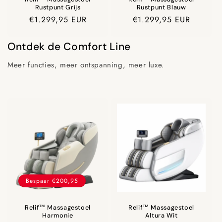
Rustpunt Grijs
Rustpunt Blauw
Prijs
€1.299,95 EUR
Prijs
€1.299,95 EUR
Ontdek de Comfort Line
Meer functies, meer ontspanning, meer luxe.
Bespaar €200,95
Relif™ Massagestoel
Relif™ Massagestoel
Harmonie
Altura Wit