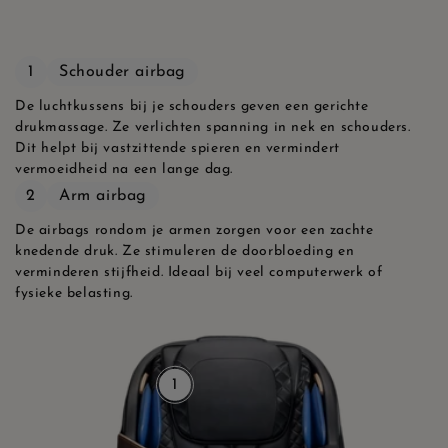
Proefperiode
60 dagen
Gratis levering
1
Schouder airbag
De luchtkussens bij je schouders geven een gerichte
Installatie aan huis
drukmassage. Ze verlichten spanning in nek en schouders.
Dit helpt bij vastzittende spieren en vermindert
vermoeidheid na een lange dag.
2
Arm airbag
De airbags rondom je armen zorgen voor een zachte
knedende druk. Ze stimuleren de doorbloeding en
verminderen stijfheid. Ideaal bij veel computerwerk of
fysieke belasting.
1