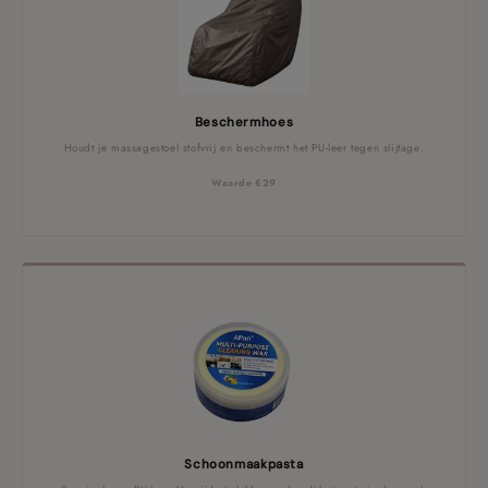
Beschermhoes
Houdt je massagestoel stofvrij en beschermt het PU-leer tegen slijtage.
Waarde €29
Schoonmaakpasta