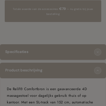
€79
Totale waarde van de accessoires:
— nu gratis bij jouw
bestelling
Specificaties
TECHNOLOGIE
Product beschrijving
Massagetechniek
4D
De Relif® Comfortbron is een geavanceerde 4D
SL-track
152 cm
massagestoel voor dagelijks gebruik thuis of op
Shiatsu, kneden, kloppen, rollen,
kantoor. Met een SL-track van 152 cm, automatische
Massagetechnieken
compressie, stretch