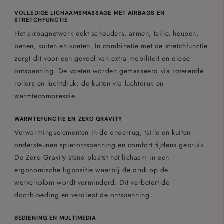
COMFORTFUNCTIES
VOLLEDIGE LICHAAMSMASSAGE MET AIRBAGS EN
STRETCHFUNCTIE
Het airbagnetwerk dekt schouders, armen, taille, heupen,
Warmtefunctie
Onderrug, taille & kuiten
benen, kuiten en voeten. In combinatie met de stretchfunctie
Zero Gravity
zorgt dit voor een gevoel van extra mobiliteit en diepe
ontspanning. De voeten worden gemasseerd via roterende
Lichaamsscan
Automatisch
rollers en luchtdruk; de kuiten via luchtdruk en
warmtecompressie.
Stretchfunctie
WARMTEFUNCTIE EN ZERO GRAVITY
AFMETINGEN & GEBRUIKER
Verwarmingselementen in de onderrug, taille en kuiten
ondersteunen spierontspanning en comfort tijdens gebruik.
Afmetingen stoel
156 x 76 x 113 cm
De Zero Gravity-stand plaatst het lichaam in een
Ligstand lengte
ergonomische ligpositie waarbij de druk op de
172 cm
wervelkolom wordt verminderd. Dit verbetert de
Vrije ruimte achter
min. 70 cm
doorbloeding en verdiept de ontspanning.
Vermogen
120 W
BEDIENING EN MULTIMEDIA