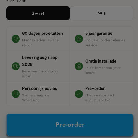
Kies kleur
Zwart
Wit
60 dagen proefzitten
5 jaar garantie
Niet tevreden? Gratis
Inclusief onderdelen en
retour
service
Levering aug / sep
Gratis installatie
2026
In de kamer van jouw
Reserveer nu via pre-
keuze
order
Persoonlijk advies
Pre-order
Stel je vraag via
Nieuwe voorraad
WhatsApp
augustus 2026
Pre-order