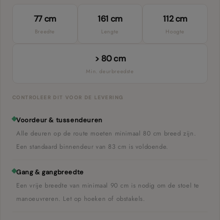
77 cm
161 cm
112 cm
Breedte
Lengte
Hoogte
> 80 cm
Min. deurbreedste
CONTROLEER DIT VOOR DE LEVERING
Voordeur & tussendeuren
Alle deuren op de route moeten minimaal 80 cm breed zijn.
Een standaard binnendeur van 83 cm is voldoende.
Gang & gangbreedte
Een vrije breedte van minimaal 90 cm is nodig om de stoel te
manoeuvreren. Let op hoeken of obstakels.