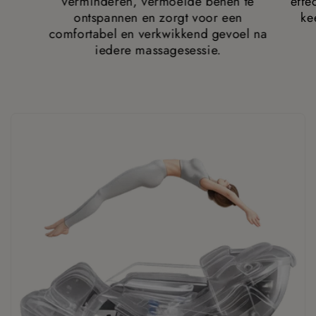
verminderen, vermoeide benen te
effe
ontspannen en zorgt voor een
ke
comfortabel en verkwikkend gevoel na
iedere massagesessie.