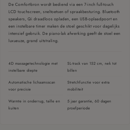
De Comfortbron wordt bediend via een 7-inch full-touch
Materiaal
PU-leer
LCD touchscreen, sneltoetsen of spraakbesturing. Bluetooth
Kleur
Zwart / Wit
speakers, Qi draadloos opladen, een USB-oplaadpoort en
een instelbare timer maken de stoel geschikt voor dagelijks
intensief gebruik. De piano-lak afwerking geeft de stoel een
CONNECTIVITEIT
luxueuze, grand uitstraling.
Bluetooth speakers
Draadloos opladen (Qi)
4D massagetechnologie met
SL-track van 152 cm, nek tot
instelbare diepte
billen
USB-oplaadpoort
Automatische lichaamsscan
Stretchfunctie voor extra
Besturing
7-inch touchscreen & spraakbesturing
voor precisie
mobiliteit
Timer
Instelbaar
Warmte in onderrug, taille en
5 jaar garantie, 60 dagen
kuiten
proefperiode
SERVICE
Garantie
5 jaar