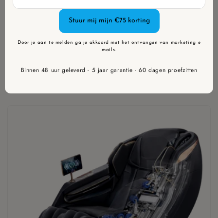
door lang zitten en verbetert je flexibiliteit. Je
lichaam wordt volledig gestrekt en actief
gemasseerd.
Door je aan te melden ga je akkoord met het ontvangen van marketing e
mails.
Binnen
48 uur
geleverd -
5 jaar
garantie -
60 dagen
proefzitten