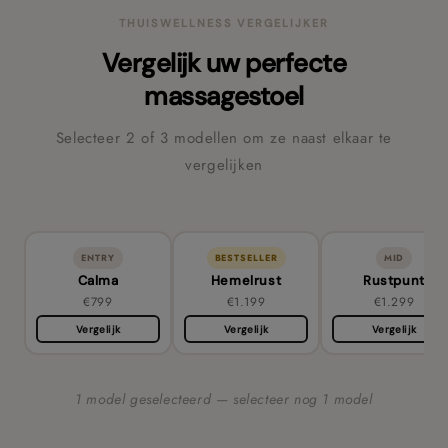
THUISWELLNESS VERGELIJKER
Vergelijk uw perfecte
massagestoel
Selecteer 2 of 3 modellen om ze naast elkaar te
vergelijken
ENTRY
BESTSELLER
MID
Calma
Hemelrust
Rustpunt
€799
€1.199
€1.299
Vergelijk
Vergelijk
Vergelijk
1 model geselecteerd — selecteer nog 1 model