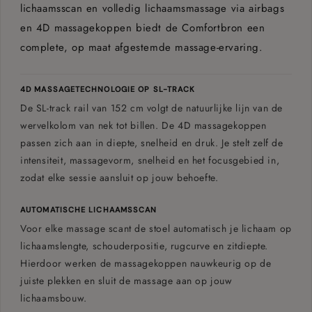
lichaamsscan en volledig lichaamsmassage via airbags
en 4D massagekoppen biedt de Comfortbron een
Schouders, armen, taille, heupen, benen, kuiten,
Airbagzones
voeten
complete, op maat afgestemde massage-ervaring.
MASSAGEFUNCTIES
4D MASSAGETECHNOLOGIE OP SL-TRACK
De SL-track rail van 152 cm volgt de natuurlijke lijn van de
Schoudermassage
wervelkolom van nek tot billen. De 4D massagekoppen
passen zich aan in diepte, snelheid en druk. Je stelt zelf de
Nekmassage
intensiteit, massagevorm, snelheid en het focusgebied in,
Rugmassage
zodat elke sessie aansluit op jouw behoefte.
Armmassage
AUTOMATISCHE LICHAAMSSCAN
Voor elke massage scant de stoel automatisch je lichaam op
Beenmassage
lichaamslengte, schouderpositie, rugcurve en zitdiepte.
Kuitmassage
Hierdoor werken de massagekoppen nauwkeurig op de
juiste plekken en sluit de massage aan op jouw
Voetmassage
lichaamsbouw.