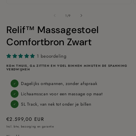
van
1
/
9
Relif™ Massagestoel
Comfortbron Zwart
1 beoordeling
KOM THUIS, GA ZITTEN EN VOEL BINNEN MINUTEN DE SPANNING
VERDWIJNEN
Dagelijks ontspannen, zonder afspraak
✓
Lichaamsscan voor een massage op maat
✓
SL Track, van nek tot onder je billen
✓
Prijs
€2.599,00 EUR
Incl. btw, bezorging en garantie